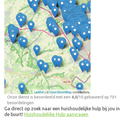
Anoniem
"Mooi dat zoiets als
sopje bestaat. Het
enige wat mij wat in
de weg heeft
gezeten; er is een
reden waarom ik hulp
in huis nodig heb. Ik
..."
Ontdek meer ervaringen
Huishoudelijke Hulp bij
jou in de buurt
Leaflet
| ©
OpenStreetMap
contributors
Onze dienst is beoordeeld met een
4,0
/
10
gebaseerd op
701
beoordelingen
Ga direct op zoek naar een huishoudelijke hulp bij jou in
de buurt!
Huishoudelijke Hulp aanvragen