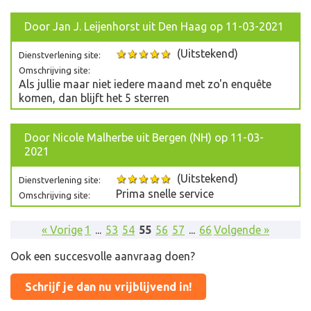
Door
Jan J. Leijenhorst
uit Den Haag op 11-03-2021
(Uitstekend)
Dienstverlening site:
Omschrijving site:
Als jullie maar niet iedere maand met zo'n enquête
komen, dan blijft het 5 sterren
Door
Nicole Malherbe
uit Bergen (NH) op 11-03-
2021
(Uitstekend)
Dienstverlening site:
Prima snelle service
Omschrijving site:
« Vorige
1
...
53
54
55
56
57
...
66
Volgende »
Ook een succesvolle aanvraag doen?
Schrijf je dan nu vrijblijvend in!