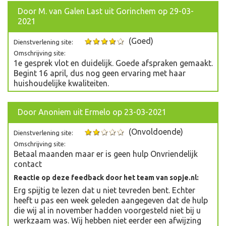
Door
M. van Galen Last
uit Gorinchem op 29-03-
2021
(Goed)
Dienstverlening site:
Omschrijving site:
1e gesprek vlot en duidelijk. Goede afspraken gemaakt.
Begint 16 april, dus nog geen ervaring met haar
huishoudelijke kwaliteiten.
Door
Anoniem
uit Ermelo op 23-03-2021
(Onvoldoende)
Dienstverlening site:
Omschrijving site:
Betaal maanden maar er is geen hulp Onvriendelijk
contact
Reactie op deze feedback door het team van sopje.nl:
Erg spijtig te lezen dat u niet tevreden bent. Echter
heeft u pas een week geleden aangegeven dat de hulp
die wij al in november hadden voorgesteld niet bij u
werkzaam was. Wij hebben niet eerder een afwijzing