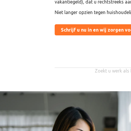
vakantiegeld), dat u rechtstreeks aa
Niet langer opzien tegen huishoudel
Schrijf u nu in en wij zorgen v
Zoekt u werk als 