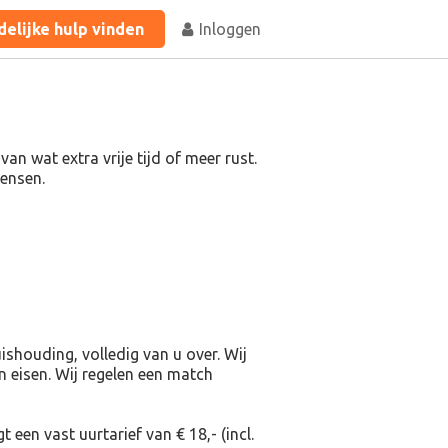
elijke hulp vinden
Inloggen
n wat extra vrije tijd of meer rust.
 wensen.
shouding, volledig van u over. Wij
en eisen. Wij regelen een match
 een vast uurtarief van € 18,- (incl.