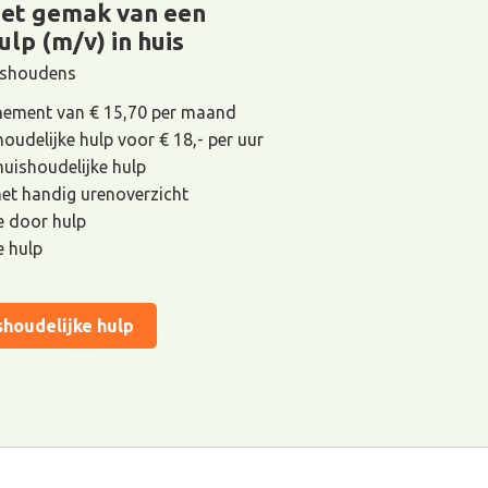
het gemak van een
ulp (m/v) in huis
uishoudens
ement van € 15,70 per maand
houdelijke hulp voor € 18,- per uur
 huishoudelijke hulp
met handig urenoverzicht
de door hulp
e hulp
shoudelijke hulp