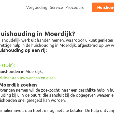
Vergoeding
Service
Procedure
Huishoud
huishouding in Moerdijk?
ishoudelijk werk uit handen nemen, waardoor u kunt genieten va
 prettige hulp in de huishouding in Moerdijk, afgestemd op uw
ishouding op een rij:
(all-in);
huishouden in Moerdijk;
oldoet aan uw wensen en eisen.
n Moerdijk zoeken
angen nemen wij de zoektocht, naar een geschikte hulp in hui
ouding bij u in de buurt, die aansluit bij de opgegeven wensen 
uishouden snel geregeld kan worden.
g
ulier invult dan hoeft u nog niets te betalen. De hulp ontvangt