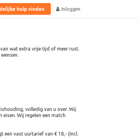
elijke hulp vinden
Inloggen
n wat extra vrije tijd of meer rust.
uw wensen.
shouding, volledig van u over. Wij
en eisen. Wij regelen een match
 een vast uurtarief van € 18,- (incl.