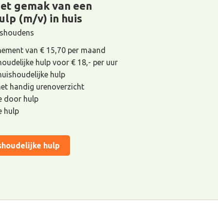
het gemak van een
ulp (m/v) in huis
uishoudens
ement van € 15,70 per maand
houdelijke hulp voor € 18,- per uur
 huishoudelijke hulp
met handig urenoverzicht
de door hulp
e hulp
shoudelijke hulp