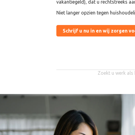
vakantiegeld), dat u rechtstreeks aa
Niet langer opzien tegen huishoudel
Schrijf u nu in en wij zorgen v
Zoekt u werk als 