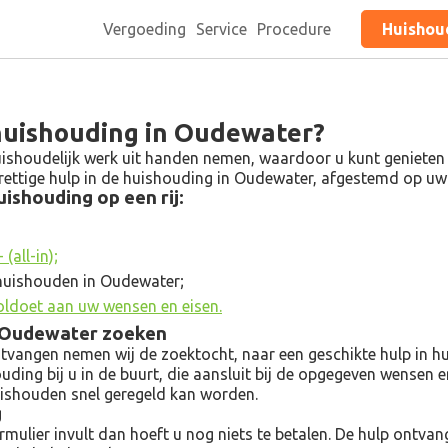
Vergoeding
Service
Procedure
Huishoud
 huishouding in Oudewater?
ishoudelijk werk uit handen nemen, waardoor u kunt genieten va
 prettige hulp in de huishouding in Oudewater, afgestemd op 
ishouding op een rij:
(all-in);
 huishouden in Oudewater;
oldoet aan uw wensen en eisen.
n Oudewater zoeken
angen nemen wij de zoektocht, naar een geschikte hulp in hui
ouding bij u in de buurt, die aansluit bij de opgegeven wensen 
uishouden snel geregeld kan worden.
g
ulier invult dan hoeft u nog niets te betalen. De hulp ontvangt