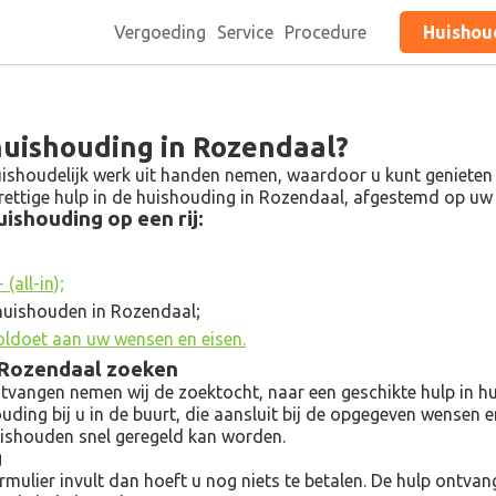
Vergoeding
Service
Procedure
Huishoud
 huishouding in Rozendaal?
ishoudelijk werk uit handen nemen, waardoor u kunt genieten va
 prettige hulp in de huishouding in Rozendaal, afgestemd op u
ishouding op een rij:
(all-in);
huishouden in Rozendaal;
oldoet aan uw wensen en eisen.
n Rozendaal zoeken
angen nemen wij de zoektocht, naar een geschikte hulp in hui
ouding bij u in de buurt, die aansluit bij de opgegeven wensen 
uishouden snel geregeld kan worden.
g
ulier invult dan hoeft u nog niets te betalen. De hulp ontvangt