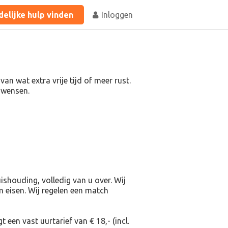
elijke hulp vinden
Inloggen
n wat extra vrije tijd of meer rust.
w wensen.
shouding, volledig van u over. Wij
en eisen. Wij regelen een match
 een vast uurtarief van € 18,- (incl.