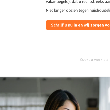
vakantiegeld), dat u rechtstreeks aa
Niet langer opzien tegen huishoudel
Schrijf u nu in en wij zorgen v
Zoekt u werk als 