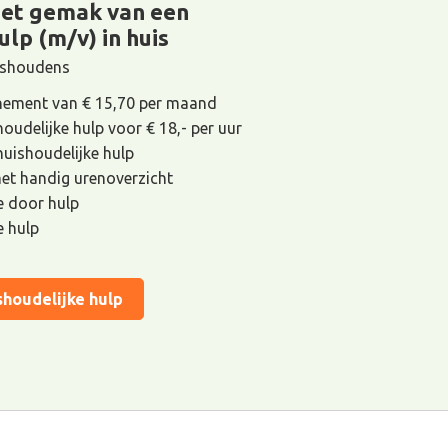
het gemak van een
ulp (m/v) in huis
uishoudens
ement van € 15,70 per maand
houdelijke hulp voor € 18,- per uur
 huishoudelijke hulp
met handig urenoverzicht
de door hulp
e hulp
shoudelijke hulp