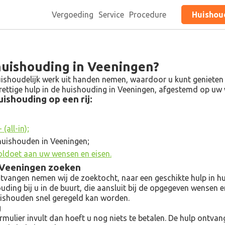
Vergoeding
Service
Procedure
Huishoud
 huishouding in Veeningen?
ishoudelijk werk uit handen nemen, waardoor u kunt genieten va
 prettige hulp in de huishouding in Veeningen, afgestemd op u
ishouding op een rij:
(all-in);
huishouden in Veeningen;
oldoet aan uw wensen en eisen.
n Veeningen zoeken
angen nemen wij de zoektocht, naar een geschikte hulp in hui
ouding bij u in de buurt, die aansluit bij de opgegeven wensen 
uishouden snel geregeld kan worden.
g
ulier invult dan hoeft u nog niets te betalen. De hulp ontvangt