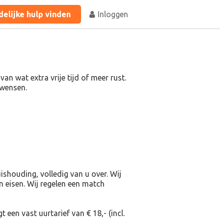
elijke hulp vinden
Inloggen
n wat extra vrije tijd of meer rust.
w wensen.
shouding, volledig van u over. Wij
en eisen. Wij regelen een match
 een vast uurtarief van € 18,- (incl.