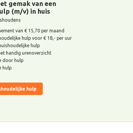
het gemak van een
ulp (m/v) in huis
uishoudens
ement van € 15,70 per maand
houdelijke hulp voor € 18,- per uur
 huishoudelijke hulp
met handig urenoverzicht
de door hulp
e hulp
shoudelijke hulp