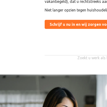
vakantiegeld), dat u rechtstreeks aa
Niet langer opzien tegen huishoudel
Schrijf u nu in en wij zorgen v
Zoekt u werk als 