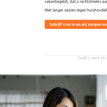
vakantiegeld), dat u rechtstreeks aa
Niet langer opzien tegen huishoudel
Schrijf u nu in en wij zorgen v
Zoekt u werk als 