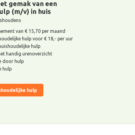
het gemak van een
ulp (m/v) in huis
uishoudens
ement van € 15,70 per maand
houdelijke hulp voor € 18,- per uur
 huishoudelijke hulp
met handig urenoverzicht
de door hulp
e hulp
shoudelijke hulp