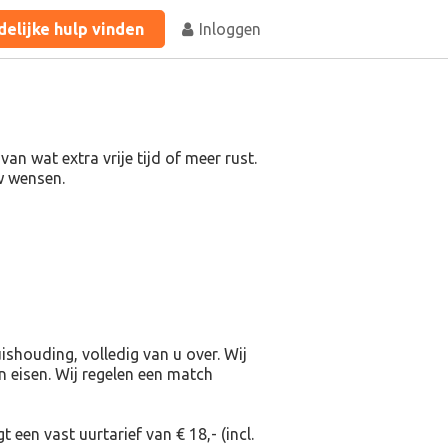
elijke hulp vinden
Inloggen
n wat extra vrije tijd of meer rust.
uw wensen.
shouding, volledig van u over. Wij
en eisen. Wij regelen een match
 een vast uurtarief van € 18,- (incl.