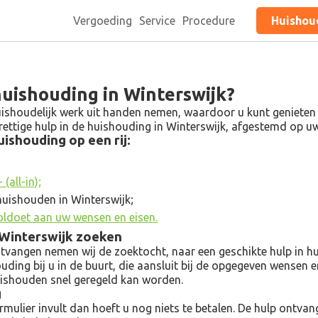
Vergoeding
Service
Procedure
Huishoud
huishouding in Winterswijk?
ishoudelijk werk uit handen nemen, waardoor u kunt genieten va
 prettige hulp in de huishouding in Winterswijk, afgestemd op 
ishouding op een rij:
(all-in);
huishouden in Winterswijk;
oldoet aan uw wensen en eisen.
n Winterswijk zoeken
angen nemen wij de zoektocht, naar een geschikte hulp in hui
ouding bij u in de buurt, die aansluit bij de opgegeven wensen 
uishouden snel geregeld kan worden.
g
ulier invult dan hoeft u nog niets te betalen. De hulp ontvangt